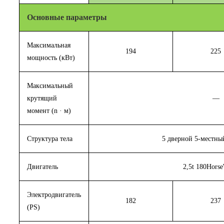
Основные параметры
Максимальная
194
225
мощность (кВт)
Максимальный
крутящий
—
момент (n · м)
Структура тела
5 дверной 5-местн
Двигатель
2,5t 180Hors
Электродвигатель
182
237
(PS)