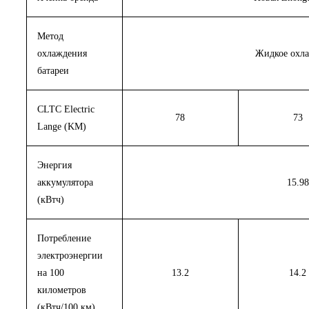
Метод
охлаждения
Жидкое охл
батареи
CLTC Electric
78
73
Lange (KM)
Энергия
аккумулятора
15.98
(кВтч)
Потребление
электроэнергии
на 100
13.2
14.2
километров
(кВтч/100 км)