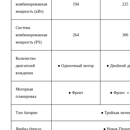
комбинированная
194
225
мощность (кВт)
Система
комбинированная
264
306
мощность (PS)
Количество
двигателей
● Одиночный мотор
● Двойной д
вождения
Моторная
● Фронт
● Фронт ＋
планировка
Тип батареи
● Тройная литие
Ячейка бренда
● Новая Zhong