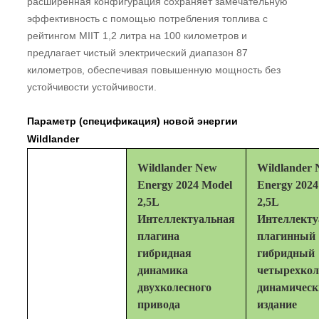
расширенная конфигурация сохраняет замечательную
эффективность с помощью потребления топлива с
рейтингом MIIT 1,2 литра на 100 километров и
предлагает чистый электрический диапазон 87
километров, обеспечивая повышенную мощность без
устойчивости устойчивости.
Параметр (спецификация) новой энергии
Wildlander
Wildlander New
Wildlander
Energy 2024 Model
Energy 2024
2,5L
2,5L
Интеллектуальная
Интеллект
плагина
плагинный
гибридная
гибридный
динамика
четырехко
двухколесного
динамическ
привода
издание