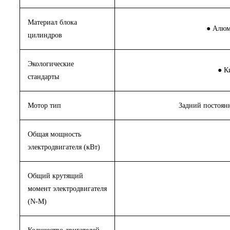
Материал блока
● Алюм
цилиндров
Экологические
● К
стандарты
Мотор тип
Задний постоян
Общая мощность
электродвигателя (кВт)
Общий крутящий
момент электродвигателя
(N-M)