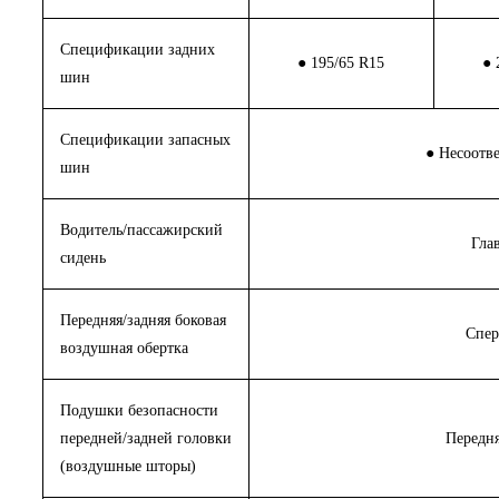
Спецификации задних
● 195/65 R15
● 
шин
Спецификации запасных
● Несоотв
шин
Водитель/пассажирский
Гла
сидень
Передняя/задняя боковая
Спер
воздушная обертка
Подушки безопасности
передней/задней головки
Передня
(воздушные шторы)