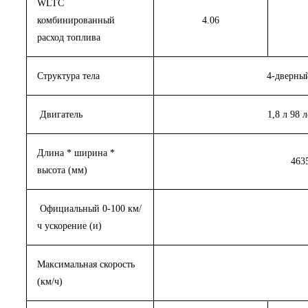
WLTC
комбинированный
4.06
расход топлива
Структура тела
4-дверны
Двигатель
1,8 л 98
Длина * ширина *
463
высота (мм)
Официальный 0-100 км/
ч ускорение (и)
Максимальная скорость
(км/ч)