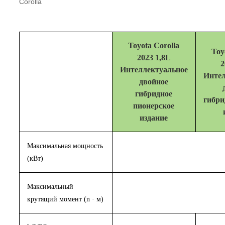
Corolla
Toyota Corolla
Toy
2023 1,8L
2
Интеллектуальное
Интел
двойное
гибридное
гибри
пионерское
издание
Максимальная мощность
(кВт)
Максимальный
крутящий момент (n · м)