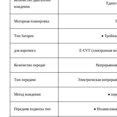
Количество двигателей
Единс
вождения
Моторная планировка
Тип батареи
● Тройная
для короткого
E-CVT (электронная не
Количество передач
Непрерывная
Тип передачи
Электрическая непрерыв
Метод вождения
● пер
Передняя подвеска тип
● Независима