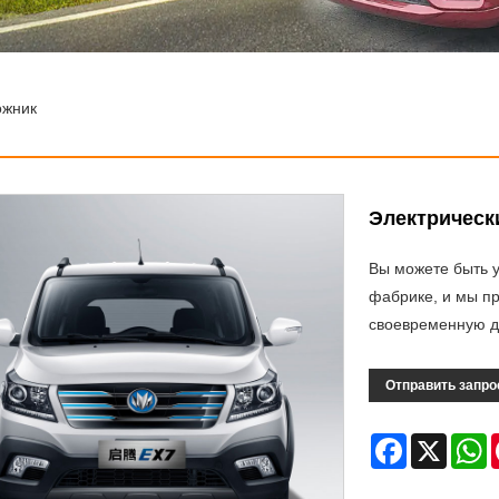
ожник
Электрическ
Вы можете быть у
фабрике, и мы п
своевременную д
Отправить запро
Facebook
X
W