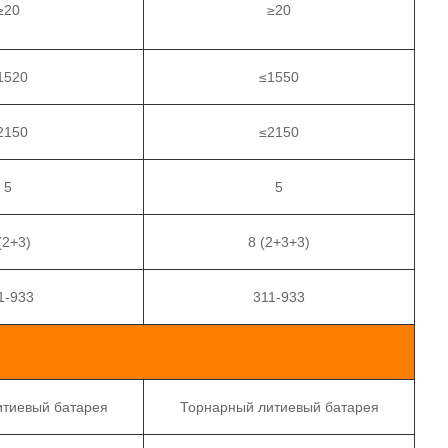
≥20
≥20
1520
≤1550
2150
≤2150
5
5
(2+3)
8 (2+3+3)
1-933
311-933
итиевый батарея
Торнарный литиевый батарея