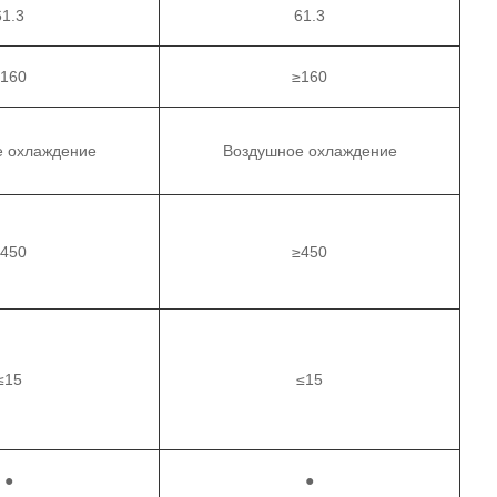
61.3
61.3
≥160
≥160
е охлаждение
Воздушное охлаждение
≥450
≥450
≤15
≤15
●
●