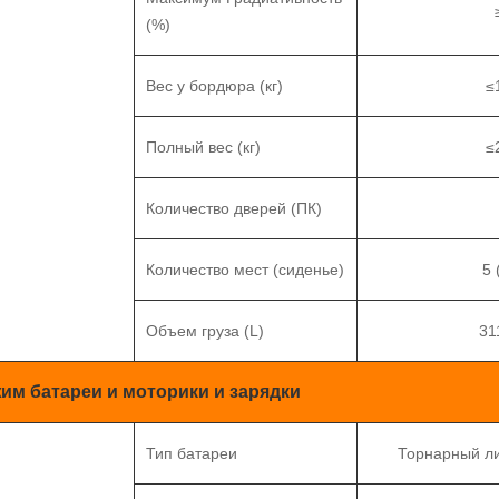
(%)
Вес у бордюра (кг)
≤
Полный вес (кг)
≤
Количество дверей (ПК)
Количество мест (сиденье)
5 
Объем груза (L)
31
жим батареи и моторики и зарядки
Тип батареи
Торнарный л