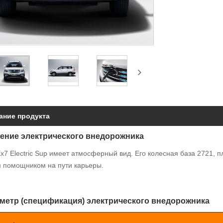
ание продукта
дение электрического внедорожника
x7 Electric Sup имеет атмосферный вид. Его колесная база 2721, 
 помощником на пути карьеры.
аметр (спецификация) электрического внедорожника