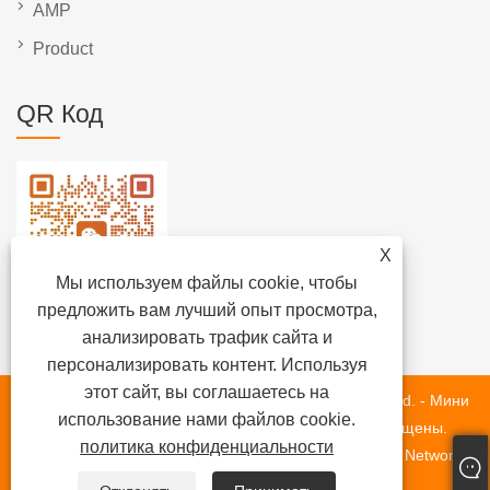
AMP
Product
QR Код
X
Мы используем файлы cookie, чтобы
предложить вам лучший опыт просмотра,
анализировать трафик сайта и
персонализировать контент. Используя
этот сайт, вы соглашаетесь на
Copyright © 2020 Fujian Newlongma Automotive Co., Ltd. - Мини
использование нами файлов cookie.
-пикап, электромобиль, внедорожник все права защищены.
политика конфиденциальности
Техническая поддержка веб -сайта: Quanzhou Tianyu Network
Technology Co., Ltd. Robin.Zhang 18060016339